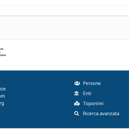
Persone
nze
Enti
com
rg
Toponimi
Ricerca avanzata