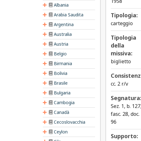
1958
Albania
Tipologia:
Arabia Saudita
carteggio
Argentina
Australia
Tipologia
Austria
della
missiva:
Belgio
biglietto
Birmania
Bolivia
Consistenz
Brasile
cc. 2 r/v
Bulgaria
Segnatura
Cambogia
Sez. 1, b. 127
Canadà
fasc. 28, doc.
96
Cecoslovacchia
Ceylon
Supporto: